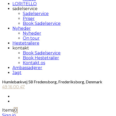
LORITELLO
sadelservice
Sadelservice
Priser
Book Sadelservice
Nyheder
Nyheder
On tour
Hestetrailere
kontakt
Book Sadelservice
Book Hestetrailer
Kontakt os
Ambassadører
Jagt
Humlebækvej 58 Fredensborg, Frederiksborg, Denmark
49 16 00 47
Items
0
Sign in