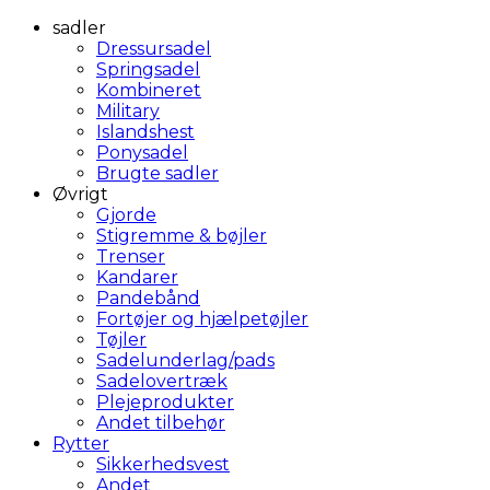
sadler
Dressursadel
Springsadel
Kombineret
Military
Islandshest
Ponysadel
Brugte sadler
Øvrigt
Gjorde
Stigremme & bøjler
Trenser
Kandarer
Pandebånd
Fortøjer og hjælpetøjler
Tøjler
Sadelunderlag/pads
Sadelovertræk
Plejeprodukter
Andet tilbehør
Rytter
Sikkerhedsvest
Andet