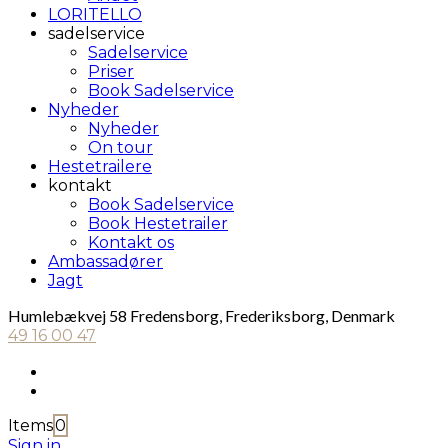
LORITELLO
sadelservice
Sadelservice
Priser
Book Sadelservice
Nyheder
Nyheder
On tour
Hestetrailere
kontakt
Book Sadelservice
Book Hestetrailer
Kontakt os
Ambassadører
Jagt
Humlebækvej 58 Fredensborg, Frederiksborg, Denmark
49 16 00 47
Items
0
Sign in