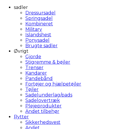
sadler
Dressursadel
Springsadel
Kombineret
Military
Islandshest
Ponysadel
Brugte sadler
Øvrigt
Gjorde
Stigremme & bøjler
Trenser
Kandarer
Pandebånd
Fortøjer og hjælpetøjler
Tøjler
Sadelunderlag/pads
Sadelovertræk
Plejeprodukter
Andet tilbehør
Rytter
Sikkerhedsvest
Andet