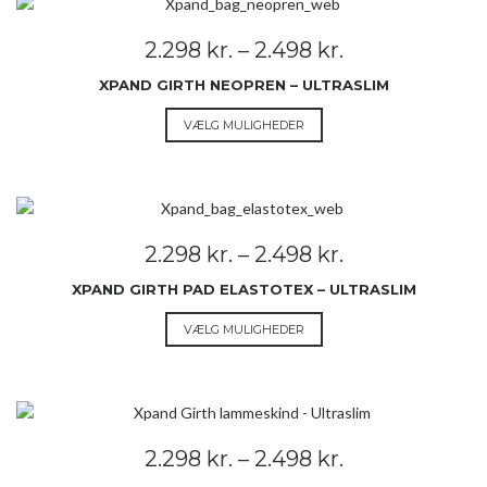
Prisinterval:
2.298
kr.
–
2.498
kr.
2.298 kr.
XPAND GIRTH NEOPREN – ULTRASLIM
til
2.498 kr.
Dette
VÆLG MULIGHEDER
vare
har
flere
varianter.
Mulighederne
Prisinterval:
2.298
kr.
–
2.498
kr.
kan
2.298 kr.
vælges
XPAND GIRTH PAD ELASTOTEX – ULTRASLIM
til
på
2.498 kr.
Dette
VÆLG MULIGHEDER
varesiden
vare
har
flere
varianter.
Mulighederne
Prisinterval:
2.298
kr.
–
2.498
kr.
kan
2.298 kr.