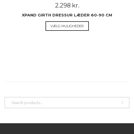
Mulighederne
2.298
kr.
kan
vælges
XPAND GIRTH DRESSUR LÆDER 60-90 CM
på
Dette
VÆLG MULIGHEDER
varesiden
vare
har
flere
varianter.
Mulighederne
kan
vælges
på
varesiden