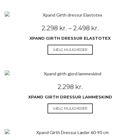
har
flere
varianter.
Mulighederne
Prisinterval:
2.298
kr.
–
2.498
kr.
kan
2.298 kr.
vælges
XPAND GIRTH DRESSUR ELASTOTEX
til
på
2.498 kr.
Dette
VÆLG MULIGHEDER
varesiden
vare
har
flere
varianter.
Mulighederne
2.298
kr.
kan
vælges
XPAND GIRTH DRESSUR LAMMESKIND
på
Dette
VÆLG MULIGHEDER
varesiden
vare
har
flere
varianter.