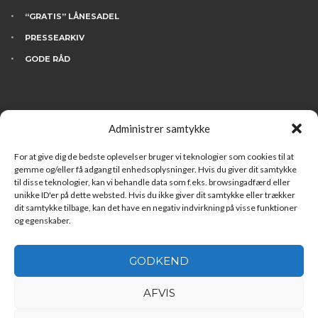
“GRATIS” LÅNESADEL
PRESSEARKIV
GODE RÅD
KONTAKT
Administrer samtykke
BESØG INGDAM’S
HVEM ER VI
For at give dig de bedste oplevelser bruger vi teknologier som cookies til at
gemme og/eller få adgang til enhedsoplysninger. Hvis du giver dit samtykke
FINANSIERING
til disse teknologier, kan vi behandle data som f.eks. browsingadfærd eller
unikke ID'er på dette websted. Hvis du ikke giver dit samtykke eller trækker
LEDIGE STILLINGER
dit samtykke tilbage, kan det have en negativ indvirkning på visse funktioner
og egenskaber.
GODKEND
AFVIS