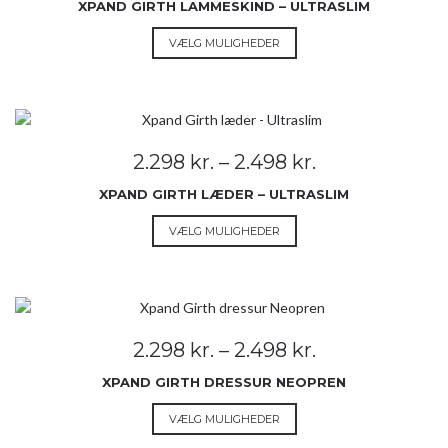
vælges
XPAND GIRTH LAMMESKIND – ULTRASLIM
til
på
2.498 kr.
Dette
VÆLG MULIGHEDER
varesiden
vare
har
flere
varianter.
Mulighederne
Prisinterval:
2.298
kr.
–
2.498
kr.
kan
2.298 kr.
vælges
XPAND GIRTH LÆDER – ULTRASLIM
til
på
2.498 kr.
Dette
VÆLG MULIGHEDER
varesiden
vare
har
flere
varianter.
Mulighederne
Prisinterval:
2.298
kr.
–
2.498
kr.
kan
2.298 kr.
vælges
XPAND GIRTH DRESSUR NEOPREN
til
på
2.498 kr.
Dette
VÆLG MULIGHEDER
varesiden
vare