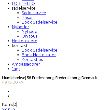
LORITELLO
sadelservice
Sadelservice
Priser
Book Sadelservice
Nyheder
Nyheder
On tour
Hestetrailere
kontakt
Book Sadelservice
Book Hestetrailer
Kontakt os
Ambassadører
Jagt
Humlebækvej 58 Fredensborg, Frederiksborg, Denmark
49 16 00 47
Items
0
Sign in