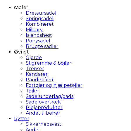
sadler
Dressursadel
Springsadel
Kombineret
Military
Islandshest
Ponysadel
Brugte sadler
Øvrigt
Gjorde
Stigremme & bøjler
Trenser
Kandarer
Pandebånd
Fortøjer og hjælpetøjler
Tøjler
Sadelunderlag/pads
Sadelovertræk
Plejeprodukter
Andet tilbehør
Rytter
Sikkerhedsvest
Andet