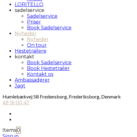
LORITELLO
sadelservice
Sadelservice
Priser
Book Sadelservice
Nyheder
Nyheder
On tour
Hestetrailere
kontakt
Book Sadelservice
Book Hestetrailer
Kontakt os
Ambassadører
Jagt
Humlebækvej 58 Fredensborg, Frederiksborg, Denmark
49 16 00 47
Items
0
Sign in