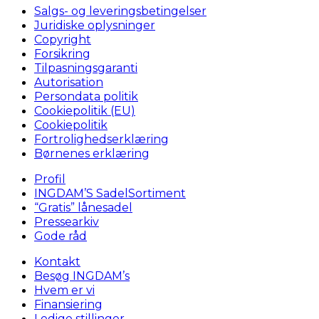
Salgs- og leveringsbetingelser
Juridiske oplysninger
Copyright
Forsikring
Tilpasningsgaranti
Autorisation
Persondata politik
Cookiepolitik (EU)
Cookiepolitik
Fortrolighedserklæring
Børnenes erklæring
Profil
INGDAM’S SadelSortiment
“Gratis” lånesadel
Pressearkiv
Gode råd
Kontakt
Besøg INGDAM’s
Hvem er vi
Finansiering
Ledige stillinger