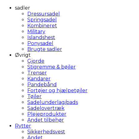
sadler
Dressursadel
Springsadel
Kombineret
Military
Islandshest
Ponysadel
Brugte sadler
Øvrigt
Gjorde
Stigremme & bøjler
Trenser
Kandarer
Pandebånd
Fortøjer og hjælpetøjler
Tøjler
Sadelunderlag/pads
Sadelovertræk
Plejeprodukter
Andet tilbehør
Rytter
Sikkerhedsvest
Andet