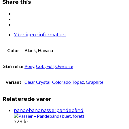
Share this
Yderligere information
Color
Black, Havana
Størrelse
Pony
,
Cob
,
Full
,
Oversize
Variant
Clear Crystal
,
Colorado Topaz
,
Graphite
Relaterede varer
pandeband
passierpandebånd
729
kr.