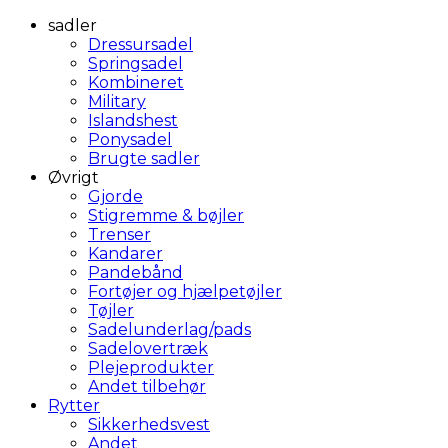
sadler
Dressursadel
Springsadel
Kombineret
Military
Islandshest
Ponysadel
Brugte sadler
Øvrigt
Gjorde
Stigremme & bøjler
Trenser
Kandarer
Pandebånd
Fortøjer og hjælpetøjler
Tøjler
Sadelunderlag/pads
Sadelovertræk
Plejeprodukter
Andet tilbehør
Rytter
Sikkerhedsvest
Andet