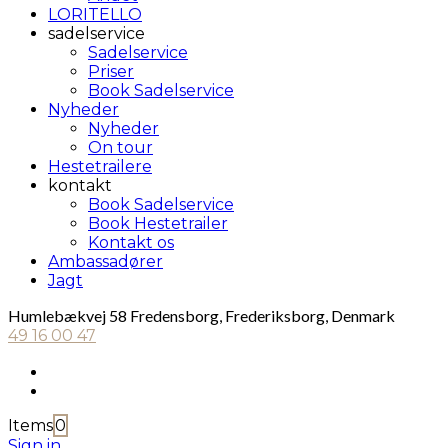
LORITELLO
sadelservice
Sadelservice
Priser
Book Sadelservice
Nyheder
Nyheder
On tour
Hestetrailere
kontakt
Book Sadelservice
Book Hestetrailer
Kontakt os
Ambassadører
Jagt
Humlebækvej 58 Fredensborg, Frederiksborg, Denmark
49 16 00 47
Items
0
Sign in