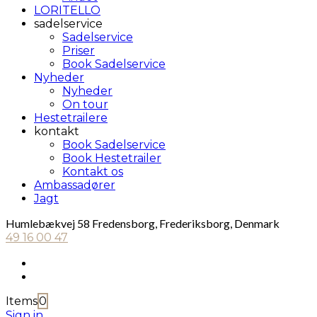
LORITELLO
sadelservice
Sadelservice
Priser
Book Sadelservice
Nyheder
Nyheder
On tour
Hestetrailere
kontakt
Book Sadelservice
Book Hestetrailer
Kontakt os
Ambassadører
Jagt
Humlebækvej 58 Fredensborg, Frederiksborg, Denmark
49 16 00 47
Items
0
Sign in