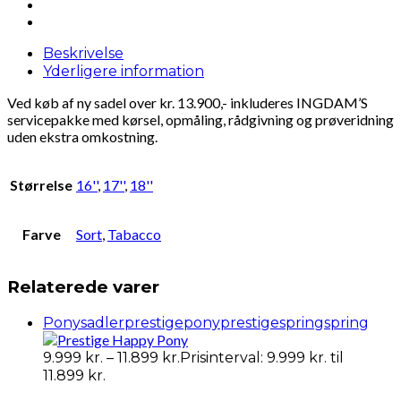
Beskrivelse
Yderligere information
Ved køb af ny sadel over kr. 13.900,- inkluderes INGDAM’S
servicepakke med kørsel, opmåling, rådgivning og prøveridning
uden ekstra omkostning.
Størrelse
16''
,
17''
,
18''
Farve
Sort
,
Tabacco
Relaterede varer
Ponysadler
prestigepony
prestigespring
spring
9.999
kr.
–
11.899
kr.
Prisinterval: 9.999 kr. til
11.899 kr.