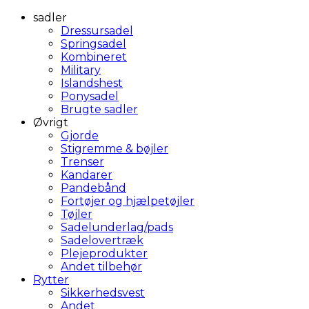
sadler
Dressursadel
Springsadel
Kombineret
Military
Islandshest
Ponysadel
Brugte sadler
Øvrigt
Gjorde
Stigremme & bøjler
Trenser
Kandarer
Pandebånd
Fortøjer og hjælpetøjler
Tøjler
Sadelunderlag/pads
Sadelovertræk
Plejeprodukter
Andet tilbehør
Rytter
Sikkerhedsvest
Andet