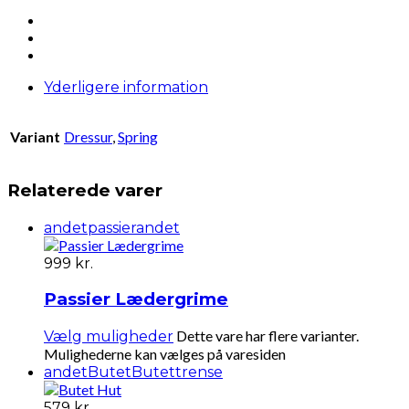
Yderligere information
Variant
Dressur
,
Spring
Relaterede varer
andet
passierandet
999
kr.
Passier Lædergrime
Dette vare har flere varianter.
Vælg muligheder
Mulighederne kan vælges på varesiden
andet
Butet
Butettrense
579
kr.