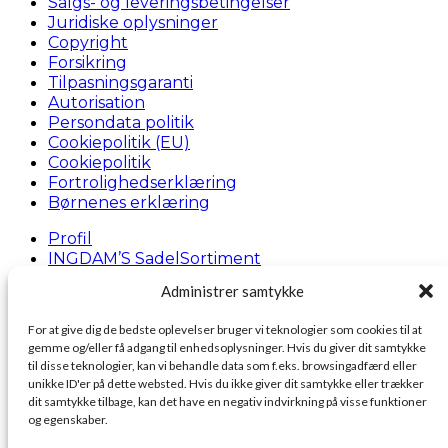
Salgs- og leveringsbetingelser
Juridiske oplysninger
Copyright
Forsikring
Tilpasningsgaranti
Autorisation
Persondata politik
Cookiepolitik (EU)
Cookiepolitik
Fortrolighedserklæring
Børnenes erklæring
Profil
INGDAM’S SadelSortiment
“Gratis” lånesadel
Administrer samtykke
Pressearkiv
Gode råd
For at give dig de bedste oplevelser bruger vi teknologier som cookies til at
gemme og/eller få adgang til enhedsoplysninger. Hvis du giver dit samtykke
Kontakt
til disse teknologier, kan vi behandle data som f.eks. browsingadfærd eller
Besøg INGDAM’s
unikke ID'er på dette websted. Hvis du ikke giver dit samtykke eller trækker
Hvem er vi
dit samtykke tilbage, kan det have en negativ indvirkning på visse funktioner
Finansiering
og egenskaber.
Ledige stillinger