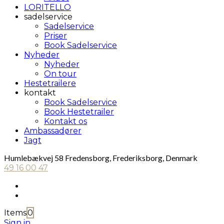
LORITELLO
sadelservice
Sadelservice
Priser
Book Sadelservice
Nyheder
Nyheder
On tour
Hestetrailere
kontakt
Book Sadelservice
Book Hestetrailer
Kontakt os
Ambassadører
Jagt
Humlebækvej 58 Fredensborg, Frederiksborg, Denmark
49 16 00 47
Items
0
Sign in