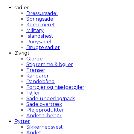
sadler
Dressursadel
Springsadel
Kombineret
Military
Islandshest
Ponysadel
Brugte sadler
Øvrigt
Gjorde
Stigremme & bøjler
Trenser
Kandarer
Pandebånd
Fortøjer og hjælpetøjler
Tøjler
Sadelunderlag/pads
Sadelovertræk
Plejeprodukter
Andet tilbehør
Rytter
Sikkerhedsvest
Andet