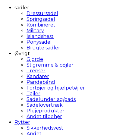
sadler
Dressursadel
Springsadel
Kombineret
Military
Islandshest
Ponysadel
Brugte sadler
Øvrigt
Gjorde
Stigremme & bøjler
Trenser
Kandarer
Pandebånd
Fortøjer og hjælpetøjler
Tøjler
Sadelunderlag/pads
Sadelovertræk
Plejeprodukter
Andet tilbehør
Rytter
Sikkerhedsvest
Andet