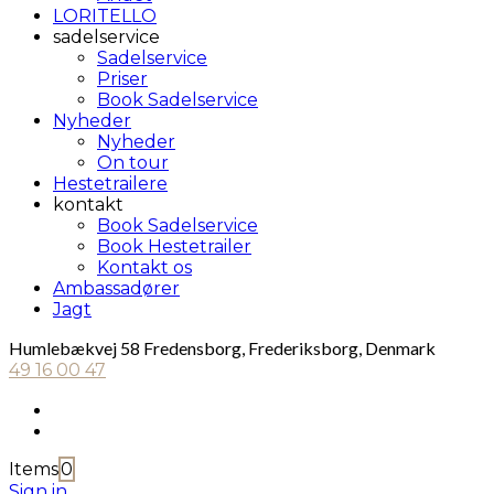
LORITELLO
sadelservice
Sadelservice
Priser
Book Sadelservice
Nyheder
Nyheder
On tour
Hestetrailere
kontakt
Book Sadelservice
Book Hestetrailer
Kontakt os
Ambassadører
Jagt
Humlebækvej 58 Fredensborg, Frederiksborg, Denmark
49 16 00 47
Items
0
Sign in