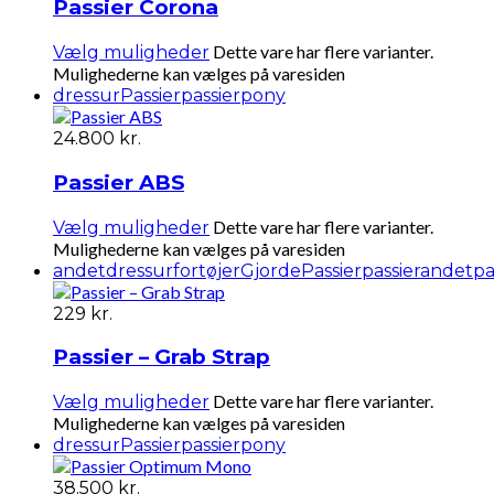
Passier Corona
Dette vare har flere varianter.
Vælg muligheder
Mulighederne kan vælges på varesiden
dressur
Passier
passierpony
24.800
kr.
Passier ABS
Dette vare har flere varianter.
Vælg muligheder
Mulighederne kan vælges på varesiden
andet
dressur
fortøjer
Gjorde
Passier
passierandet
pa
229
kr.
Passier – Grab Strap
Dette vare har flere varianter.
Vælg muligheder
Mulighederne kan vælges på varesiden
dressur
Passier
passierpony
38.500
kr.