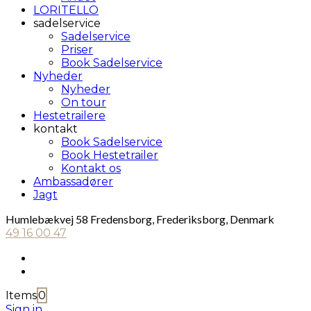
LORITELLO
sadelservice
Sadelservice
Priser
Book Sadelservice
Nyheder
Nyheder
On tour
Hestetrailere
kontakt
Book Sadelservice
Book Hestetrailer
Kontakt os
Ambassadører
Jagt
Humlebækvej 58 Fredensborg, Frederiksborg, Denmark
49 16 00 47
Items
0
Sign in