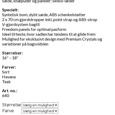
Sæde, knæpuder og paneler: Selloil-læder
Specielt:
Syntetisk bom, dybt sæde, ABS schenkelstøtter
2 x 70 cm gjordstropper inkl. point strap og ABS-strop
V-gjordsystem bagtil
Freedom panels for optimal pasform
Ideel til heste, hvor sadlen har tendens til at glide frem
Mulighed for eksklusivt design med Premium Crystals og
variationer på bagsvidslen
Størrelser:
16″ – 18″
Farver:
Sort
Havana
Teak
Art. no.:
640
Størrelse
Farve