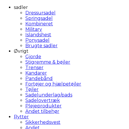
sadler
Dressursadel
Springsadel
Kombineret
Military
Islandshest
Ponysadel
Brugte sadler
Øvrigt
Gjorde
Stigremme & bøjler
Trenser
Kandarer
Pandebånd
Fortøjer og hjælpetøjler
Tøjler
Sadelunderlag/pads
Sadelovertræk
Plejeprodukter
Andet tilbehør
Rytter
Sikkerhedsvest
Andet