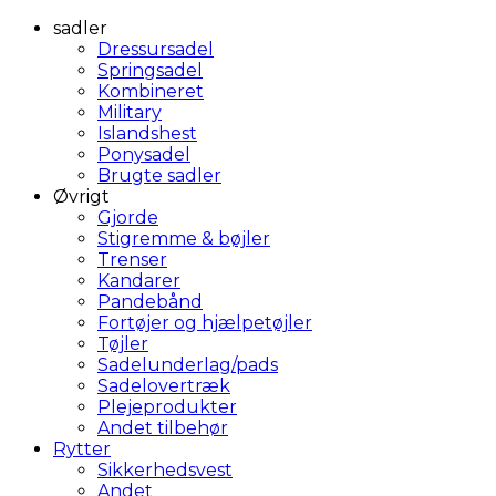
sadler
Dressursadel
Springsadel
Kombineret
Military
Islandshest
Ponysadel
Brugte sadler
Øvrigt
Gjorde
Stigremme & bøjler
Trenser
Kandarer
Pandebånd
Fortøjer og hjælpetøjler
Tøjler
Sadelunderlag/pads
Sadelovertræk
Plejeprodukter
Andet tilbehør
Rytter
Sikkerhedsvest
Andet