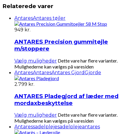
Relaterede varer
Antares
Antares tøjler
949
kr.
ANTARES Precision gummitøjle
m/stoppere
Dette vare har flere varianter.
Vælg muligheder
Mulighederne kan vælges på varesiden
Antares
Antares
Antares Gjord
Gjorde
2.799
kr.
ANTARES Pladegjord af læder med
mordaxbeskyttelse
Dette vare har flere varianter.
Vælg muligheder
Mulighederne kan vælges på varesiden
Antares
sadelpleje
sadelplejeantares