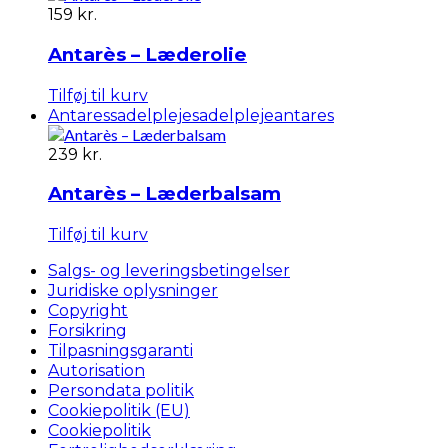
159
kr.
Antarès – Læderolie
Tilføj til kurv
Antares
sadelpleje
sadelplejeantares
239
kr.
Antarès – Læderbalsam
Tilføj til kurv
Salgs- og leveringsbetingelser
Juridiske oplysninger
Copyright
Forsikring
Tilpasningsgaranti
Autorisation
Persondata politik
Cookiepolitik (EU)
Cookiepolitik