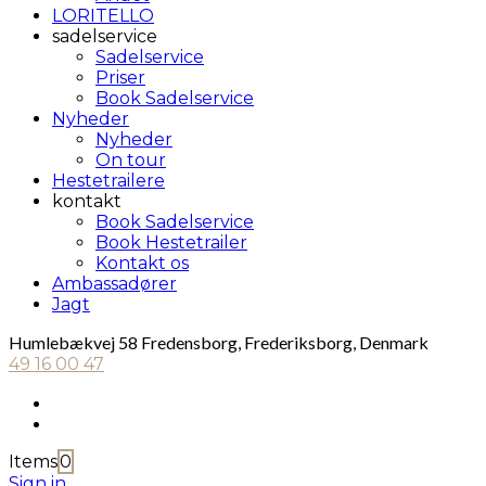
LORITELLO
sadelservice
Sadelservice
Priser
Book Sadelservice
Nyheder
Nyheder
On tour
Hestetrailere
kontakt
Book Sadelservice
Book Hestetrailer
Kontakt os
Ambassadører
Jagt
Humlebækvej 58 Fredensborg, Frederiksborg, Denmark
49 16 00 47
Items
0
Sign in