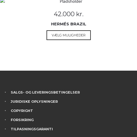
42.000
kr.
HERMÉS BRAZIL
Dette
VÆLG MULIGHEDER
vare
har
flere
varianter.
Mulighederne
kan
vælges
på
SALGS- OG LEVERINGSBETINGELSER
varesiden
JURIDISKE OPLYSNINGER
COPYRIGHT
FORSIKRING
TILPASNINGSGARANTI