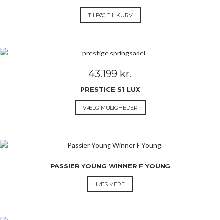
TILFØJ TIL KURV
43.199
kr.
PRESTIGE S1 LUX
Dette
VÆLG MULIGHEDER
vare
har
flere
varianter.
Mulighederne
PASSIER YOUNG WINNER F YOUNG
kan
vælges
LÆS MERE
på
varesiden