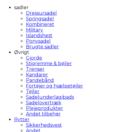
sadler
Dressursadel
Springsadel
Kombineret
Military
Islandshest
Ponysadel
Brugte sadler
Øvrigt
Gjorde
Stigremme & bøjler
Trenser
Kandarer
Pandebånd
Fortøjer og hjælpetøjler
Tøjler
Sadelunderlag/pads
Sadelovertræk
Plejeprodukter
Andet tilbehør
Rytter
Sikkerhedsvest
Andet