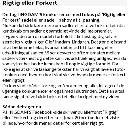
Rigtig eller Forkert
Deltag i INGDAM’S konkurrence med fokus på “Rigtig eller
Forkert” sadel eller sadel i behov af tilpasning.
Nu kan du både lære mere om sadler eller blive bekræftet i din
kundskab om sadler og samtidigt vinde dejlige præmier.
– Egen viden om din sadel i forhold til din hest og dig selv er
særdeles vigtig, siger Olof Ingdam-Lindgren. Det gør dig istand
til at bedømme f.eks., hvornår det er tid til tilpasning eller
udskiftning af sadlen. Vi ser desværre ofte mismatch mellem
sadel-rytter-hest og dette kan i vis udstrækning undgås, hvis du
som rytter har bedre kendskab til nogle vigtige forhold. For
ikke igen at skrive laaaange tekster, har vi valgt at lave en foto-
konkurrence, hvor du kort skal skrive, hvad du mener er forkert
eller rigtigt.
Du kan vinde både store og små præmier og alle deltagere i de
ugentlige konkurrencer er også med i slutrunden. Det kan altså
lønne sig at blive både bekræftet eller beriget med ny viden.
Sådan deltager du
På INGDAM’S Facebook-side skriver du allerførst “Rigtig”
eller “Forkert” og derefter kort (max 20 ord) under det viste
billede, hvorfor du mener, det er forkert eller rigtigt.