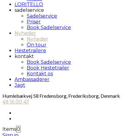
LORITELLO
sadelservice
Sadelservice
Priser
Book Sadelservice
Nyheder
Nyheder
On tour
Hestetrailere
kontakt
Book Sadelservice
Book Hestetrailer
Kontakt os
Ambassadører
Jagt
Humlebækvej 58 Fredensborg, Frederiksborg, Denmark
49 16 00 47
Items
0
Sign in