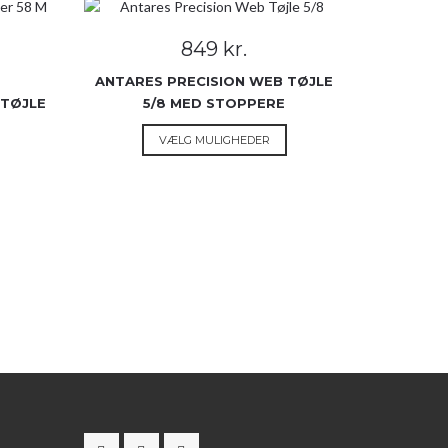
849
kr.
ANTARES PRECISION WEB TØJLE
ITØJLE
5/8 MED STOPPERE
Dette
VÆLG MULIGHEDER
Dette
vare
are
har
ar
flere
lere
varianter.
arianter.
Mulighederne
Mulighederne
kan
kan
vælges
vælges
på
på
varesiden
aresiden