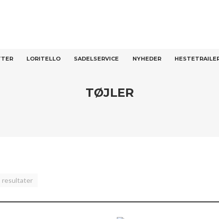
T
TTER
LORITELLO
SADELSERVICE
NYHEDER
HESTETRAILE
TØJLER
 resultater