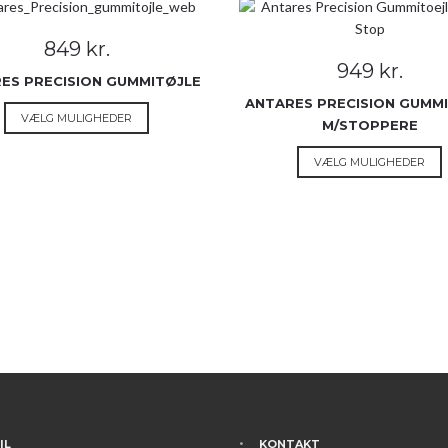
849
kr.
949
kr.
ES PRECISION GUMMITØJLE
ANTARES PRECISION GUMM
Dette
VÆLG MULIGHEDER
M/STOPPERE
vare
har
VÆLG MULIGHEDER
flere
v
varianter.
h
Mulighederne
f
kan
v
vælges
på
varesiden
v
IL
KONTAKT