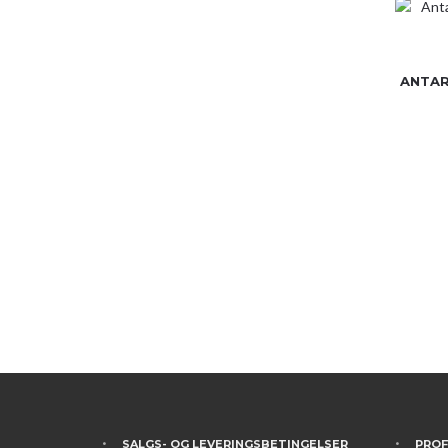
ANTAR
SALGS- OG LEVERINGSBETINGELSER
PROF