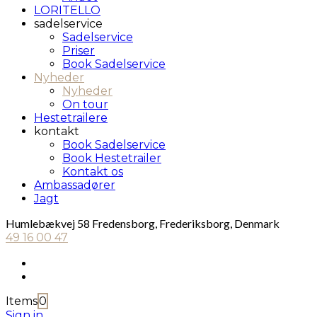
LORITELLO
sadelservice
Sadelservice
Priser
Book Sadelservice
Nyheder
Nyheder
On tour
Hestetrailere
kontakt
Book Sadelservice
Book Hestetrailer
Kontakt os
Ambassadører
Jagt
Humlebækvej 58 Fredensborg, Frederiksborg, Denmark
49 16 00 47
Items
0
Sign in