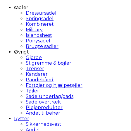
sadler
Dressursadel
Springsadel
Kombineret
Military
Islandshest
Ponysadel
Brugte sadler
Øvrigt
Gjorde
Stigremme & bøjler
Trenser
Kandarer
Pandebånd
Fortøjer og hjælpetøjler
Tøjler
Sadelunderlag/pads
Sadelovertræk
Plejeprodukter
Andet tilbehør
Rytter
Sikkerhedsvest
Andet