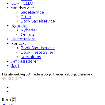
LORITELLO
sadelservice
Sadelservice
Priser
Book Sadelservice
Nyheder
Nyheder
On tour
Hestetrailere
kontakt
Book Sadelservice
Book Hestetrailer
Kontakt os
Ambassadører
Jagt
Humlebækvej 58 Fredensborg, Frederiksborg, Denmark
49 16 00 47
Items
0
Sign in