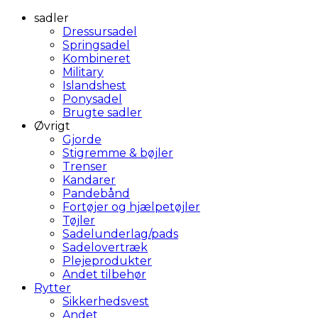
sadler
Dressursadel
Springsadel
Kombineret
Military
Islandshest
Ponysadel
Brugte sadler
Øvrigt
Gjorde
Stigremme & bøjler
Trenser
Kandarer
Pandebånd
Fortøjer og hjælpetøjler
Tøjler
Sadelunderlag/pads
Sadelovertræk
Plejeprodukter
Andet tilbehør
Rytter
Sikkerhedsvest
Andet