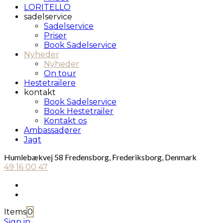
LORITELLO
sadelservice
Sadelservice
Priser
Book Sadelservice
Nyheder
Nyheder
On tour
Hestetrailere
kontakt
Book Sadelservice
Book Hestetrailer
Kontakt os
Ambassadører
Jagt
Humlebækvej 58 Fredensborg, Frederiksborg, Denmark
49 16 00 47
Items
0
Sign in