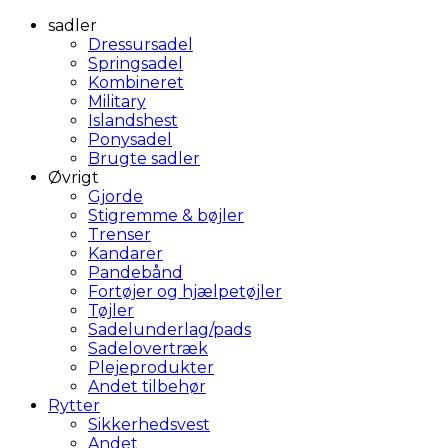
sadler
Dressursadel
Springsadel
Kombineret
Military
Islandshest
Ponysadel
Brugte sadler
Øvrigt
Gjorde
Stigremme & bøjler
Trenser
Kandarer
Pandebånd
Fortøjer og hjælpetøjler
Tøjler
Sadelunderlag/pads
Sadelovertræk
Plejeprodukter
Andet tilbehør
Rytter
Sikkerhedsvest
Andet