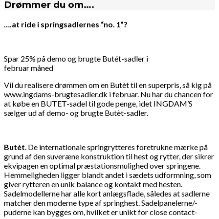
Drømmer du om….
….at ride i springsadlernes “no. 1”?
Spar 25% på demo og brugte Butét-sadler i
februar måned
Vil du realisere drømmen om en Butèt til en superpris, så kig på
www.ingdams-brugtesadler.dk i februar. Nu har du chancen for
at købe en BUTET-sadel til gode penge, idet INGDAM’S
sælger ud af demo- og brugte Butèt-sadler.
Butèt
. De internationale springrytteres foretrukne mærke på
grund af den suveræne konstruktion til hest og rytter, der sikrer
ekvipagen en optimal præstationsmulighed over springene.
Hemmeligheden ligger blandt andet i sædets udformning, som
giver rytteren en unik balance og kontakt med hesten.
Sadelmodellerne har alle kort anlægsflade, således at sadlerne
matcher den moderne type af springhest. Sadelpanelerne/-
puderne kan bygges om, hvilket er unikt for close contact-