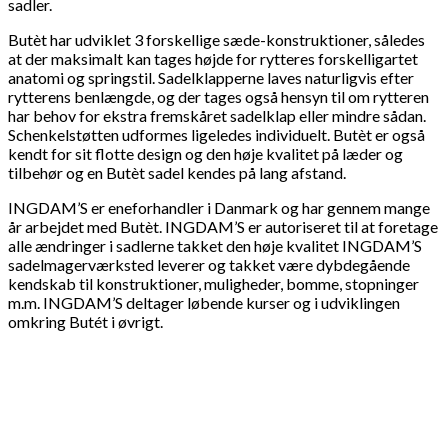
sadler.
Butèt har udviklet 3 forskellige sæde-konstruktioner, således
at der maksimalt kan tages højde for rytteres forskelligartet
anatomi og springstil. Sadelklapperne laves naturligvis efter
rytterens benlængde, og der tages også hensyn til om rytteren
har behov for ekstra fremskåret sadelklap eller mindre sådan.
Schenkelstøtten udformes ligeledes individuelt. Butèt er også
kendt for sit flotte design og den høje kvalitet på læder og
tilbehør og en Butèt sadel kendes på lang afstand.
INGDAM’S er eneforhandler i Danmark og har gennem mange
år arbejdet med Butèt. INGDAM’S er autoriseret til at foretage
alle ændringer i sadlerne takket den høje kvalitet INGDAM’S
sadelmagerværksted leverer og takket være dybdegående
kendskab til konstruktioner, muligheder, bomme, stopninger
m.m. INGDAM’S deltager løbende kurser og i udviklingen
omkring Butét i øvrigt.