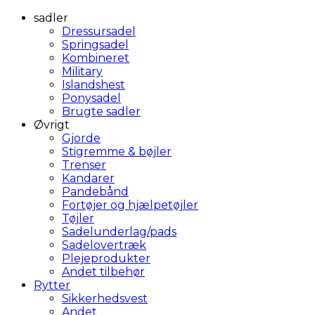
sadler
Dressursadel
Springsadel
Kombineret
Military
Islandshest
Ponysadel
Brugte sadler
Øvrigt
Gjorde
Stigremme & bøjler
Trenser
Kandarer
Pandebånd
Fortøjer og hjælpetøjler
Tøjler
Sadelunderlag/pads
Sadelovertræk
Plejeprodukter
Andet tilbehør
Rytter
Sikkerhedsvest
Andet