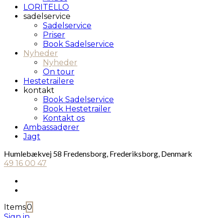
LORITELLO
sadelservice
Sadelservice
Priser
Book Sadelservice
Nyheder
Nyheder
On tour
Hestetrailere
kontakt
Book Sadelservice
Book Hestetrailer
Kontakt os
Ambassadører
Jagt
Humlebækvej 58 Fredensborg, Frederiksborg, Denmark
49 16 00 47
Items
0
Sign in