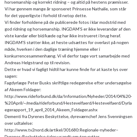
horsemanship og korrekt ridning – og altid på hestens præmisser.
Vi har gennem mange år sponseret Prinsesse Nathalie, som står
for det ypperligste i forhold til netop dette.
Vi finder forholdene på de publicerede fotos i klar modstrid med
god ridning og horsemanship. INGDAM’S er ikke leverandør af den
viste kandar eller bid/kæde og har ikke instrueret i brug heraf.
INGDAM’S støtter ikke, at heste udsættes for overlast på nogen
måde, hverken i den daglige træning hjemme eller i
konkurrencesammenhæng. Vi vil derfor tage vort samarbejde med
Andreas Helgstrand op til revision.
Dette er hvad vi fagligt hidtil har kunne finde for at kaste lys over
sagen:
Fagdyrlæge Peter Busks skriftlige redegørelse efter undersøgelse
af Akeem Foldager:
http://www.rideforbund.dk/da/Information/Nyheder/2014/04%20-
%20April/~/media/rideforbund/Hestevelfaerd/Hestevelfaerd/Dyrla
egerapport_19_april_2014_Akeem_Foldager.ashx
Dementi fra Dyrenes Beskyttelse, dyreværnchef Jens Svenningsen
over udtalelse:
http://www.tv2nord.dk/artikel/301680:Regionale-nyheder–
Dyrenes-Beskyttelse-taler-usandt-om-top-rytter