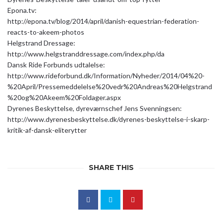
Epona.tv:
http://epona.tv/blog/2014/april/danish-equestrian-federation-
reacts-to-akeem-photos
Helgstrand Dressage:
http://www.helgstranddressage.com/index.php/da
Dansk Ride Forbunds udtalelse:
http://www.rideforbund.dk/Information/Nyheder/2014/04%20-
%20April/Pressemeddelelse%20vedr%20Andreas%20Helgstrand
%20og%20Akeem%20Foldager.aspx
Dyrenes Beskyttelse, dyreværnschef Jens Svenningsen:
http://www.dyrenesbeskyttelse.dk/dyrenes-beskyttelse-i-skarp-
kritik-af-dansk-eliterytter
SHARE THIS