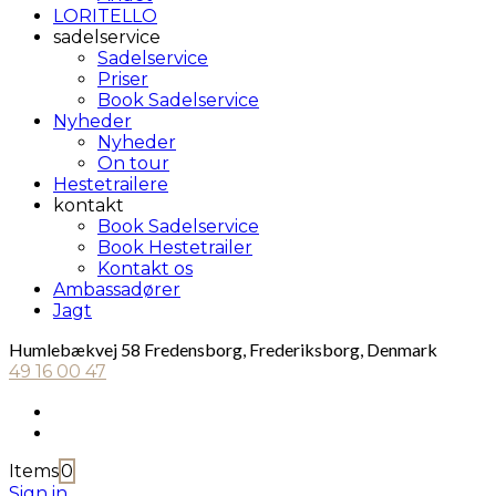
LORITELLO
sadelservice
Sadelservice
Priser
Book Sadelservice
Nyheder
Nyheder
On tour
Hestetrailere
kontakt
Book Sadelservice
Book Hestetrailer
Kontakt os
Ambassadører
Jagt
Humlebækvej 58 Fredensborg, Frederiksborg, Denmark
49 16 00 47
Items
0
Sign in