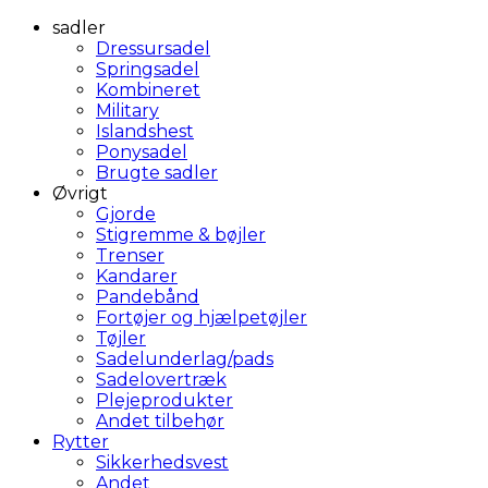
sadler
Dressursadel
Springsadel
Kombineret
Military
Islandshest
Ponysadel
Brugte sadler
Øvrigt
Gjorde
Stigremme & bøjler
Trenser
Kandarer
Pandebånd
Fortøjer og hjælpetøjler
Tøjler
Sadelunderlag/pads
Sadelovertræk
Plejeprodukter
Andet tilbehør
Rytter
Sikkerhedsvest
Andet