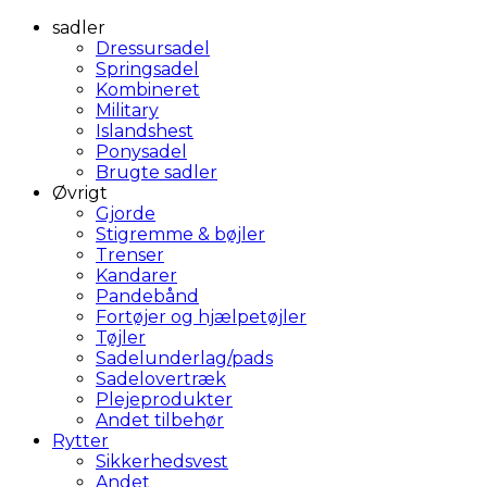
sadler
Dressursadel
Springsadel
Kombineret
Military
Islandshest
Ponysadel
Brugte sadler
Øvrigt
Gjorde
Stigremme & bøjler
Trenser
Kandarer
Pandebånd
Fortøjer og hjælpetøjler
Tøjler
Sadelunderlag/pads
Sadelovertræk
Plejeprodukter
Andet tilbehør
Rytter
Sikkerhedsvest
Andet