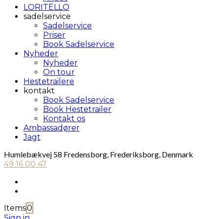
LORITELLO
sadelservice
Sadelservice
Priser
Book Sadelservice
Nyheder
Nyheder
On tour
Hestetrailere
kontakt
Book Sadelservice
Book Hestetrailer
Kontakt os
Ambassadører
Jagt
Humlebækvej 58 Fredensborg, Frederiksborg, Denmark
49 16 00 47
Items
0
Sign in