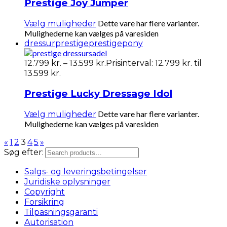
Prestige Joy Jumper
Dette vare har flere varianter.
Vælg muligheder
Mulighederne kan vælges på varesiden
dressur
prestige
prestigepony
12.799
kr.
–
13.599
kr.
Prisinterval: 12.799 kr. til
13.599 kr.
Prestige Lucky Dressage Idol
Dette vare har flere varianter.
Vælg muligheder
Mulighederne kan vælges på varesiden
«
1
2
3
4
5
»
Søg efter:
Salgs- og leveringsbetingelser
Juridiske oplysninger
Copyright
Forsikring
Tilpasningsgaranti
Autorisation