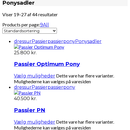
Ponysadler
Viser 19–27 af 44 resultater
Products per page:
9
All
dressur
Passier
passierpony
Ponysadler
25.800
kr.
Passier Optimum Pony
Dette vare har flere varianter.
Vælg muligheder
Mulighederne kan vælges på varesiden
dressur
Passier
passierpony
40.500
kr.
Passier PN
Dette vare har flere varianter.
Vælg muligheder
Mulighederne kan vælges på varesiden