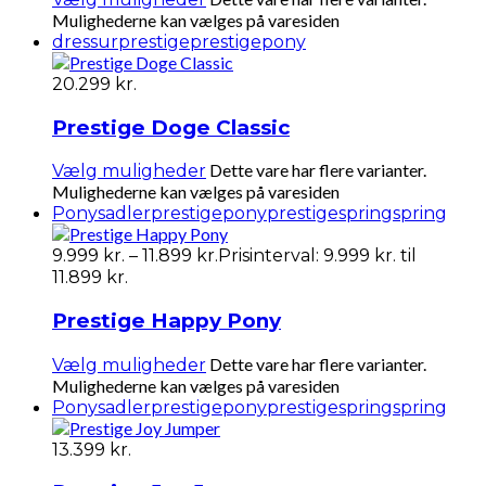
Mulighederne kan vælges på varesiden
dressur
prestige
prestigepony
20.299
kr.
Prestige Doge Classic
Dette vare har flere varianter.
Vælg muligheder
Mulighederne kan vælges på varesiden
Ponysadler
prestigepony
prestigespring
spring
9.999
kr.
–
11.899
kr.
Prisinterval: 9.999 kr. til
11.899 kr.
Prestige Happy Pony
Dette vare har flere varianter.
Vælg muligheder
Mulighederne kan vælges på varesiden
Ponysadler
prestigepony
prestigespring
spring
13.399
kr.