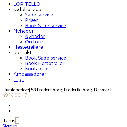
LORITELLO
sadelservice
Sadelservice
Priser
Book Sadelservice
Nyheder
Nyheder
On tour
Hestetrailere
kontakt
Book Sadelservice
Book Hestetrailer
Kontakt os
Ambassadører
Jagt
Humlebækvej 58 Fredensborg, Frederiksborg, Denmark
49 16 00 47
Items
0
Sign in