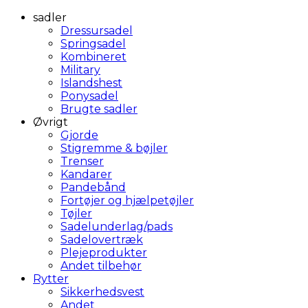
sadler
Dressursadel
Springsadel
Kombineret
Military
Islandshest
Ponysadel
Brugte sadler
Øvrigt
Gjorde
Stigremme & bøjler
Trenser
Kandarer
Pandebånd
Fortøjer og hjælpetøjler
Tøjler
Sadelunderlag/pads
Sadelovertræk
Plejeprodukter
Andet tilbehør
Rytter
Sikkerhedsvest
Andet