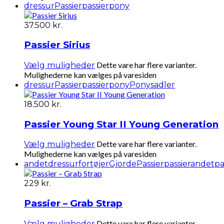
dressur
Passier
passierpony
37.500
kr.
Passier Sirius
Dette vare har flere varianter.
Vælg muligheder
Mulighederne kan vælges på varesiden
dressur
Passier
passierpony
Ponysadler
18.500
kr.
Passier Young Star II Young Generation
Dette vare har flere varianter.
Vælg muligheder
Mulighederne kan vælges på varesiden
andet
dressur
fortøjer
Gjorde
Passier
passierandet
pa
229
kr.
Passier – Grab Strap
Dette vare har flere varianter.
Vælg muligheder