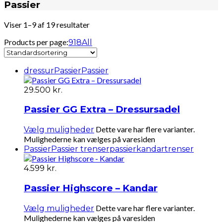
Passier
Viser 1–9 af 19 resultater
Products per page:
9
18
All
dressur
Passier
Passier
29.500
kr.
Passier GG Extra – Dressursadel
Dette vare har flere varianter.
Vælg muligheder
Mulighederne kan vælges på varesiden
Passier
Passier trenser
passierkandar
trenser
4.599
kr.
Passier Highscore – Kandar
Dette vare har flere varianter.
Vælg muligheder
Mulighederne kan vælges på varesiden