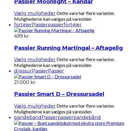
Passier Moonlight – Kandar
Dette vare har flere varianter.
Vælg muligheder
Mulighederne kan vælges på varesiden
fortøjer
Passier
passierfortøjer
499
kr.
Passier Running Martingal – Aftagelig
Dette vare har flere varianter.
Vælg muligheder
Mulighederne kan vælges på varesiden
dressur
Passier
Passier
21.000
kr.
Passier Smart D – Dressursadel
Dette vare har flere varianter.
Vælg muligheder
Mulighederne kan vælges på varesiden
pandeband
Passier
passierpandebånd