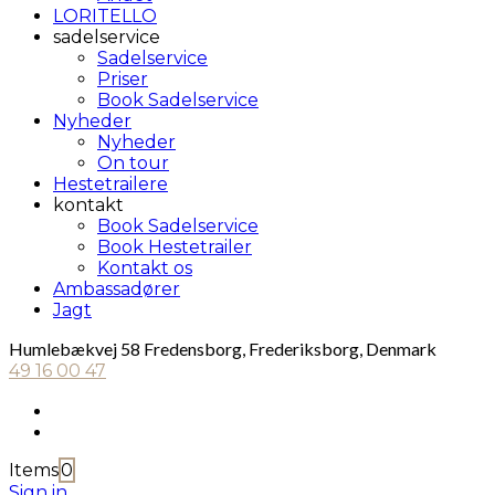
LORITELLO
sadelservice
Sadelservice
Priser
Book Sadelservice
Nyheder
Nyheder
On tour
Hestetrailere
kontakt
Book Sadelservice
Book Hestetrailer
Kontakt os
Ambassadører
Jagt
Humlebækvej 58 Fredensborg, Frederiksborg, Denmark
49 16 00 47
Items
0
Sign in