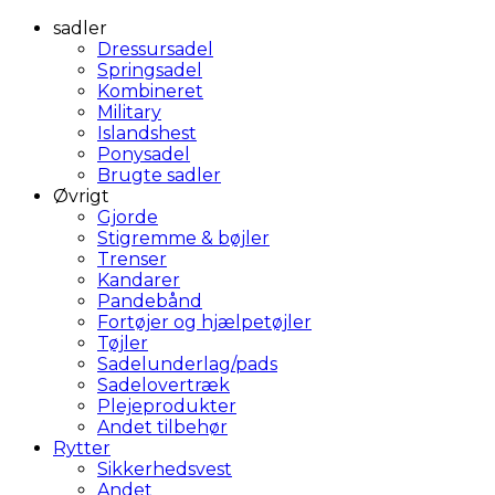
sadler
Dressursadel
Springsadel
Kombineret
Military
Islandshest
Ponysadel
Brugte sadler
Øvrigt
Gjorde
Stigremme & bøjler
Trenser
Kandarer
Pandebånd
Fortøjer og hjælpetøjler
Tøjler
Sadelunderlag/pads
Sadelovertræk
Plejeprodukter
Andet tilbehør
Rytter
Sikkerhedsvest
Andet