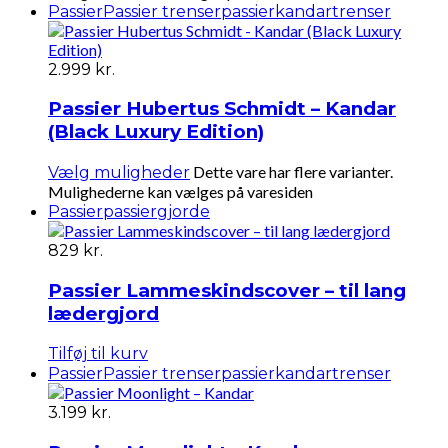
Passier
Passier trenser
passierkandar
trenser
2.999
kr.
Passier Hubertus Schmidt – Kandar
(Black Luxury Edition)
Dette vare har flere varianter.
Vælg muligheder
Mulighederne kan vælges på varesiden
Passier
passiergjorde
829
kr.
Passier Lammeskindscover – til lang
lædergjord
Tilføj til kurv
Passier
Passier trenser
passierkandar
trenser
3.199
kr.