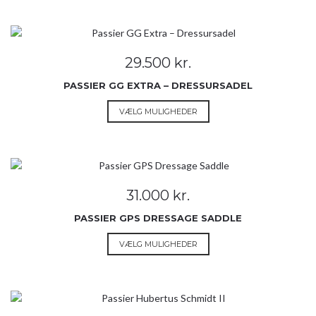
har
flere
varianter.
Mulighederne
29.500
kr.
kan
vælges
PASSIER GG EXTRA – DRESSURSADEL
på
Dette
VÆLG MULIGHEDER
varesiden
vare
har
flere
varianter.
Mulighederne
31.000
kr.
kan
vælges
PASSIER GPS DRESSAGE SADDLE
på
Dette
VÆLG MULIGHEDER
varesiden
vare
har
flere
varianter.