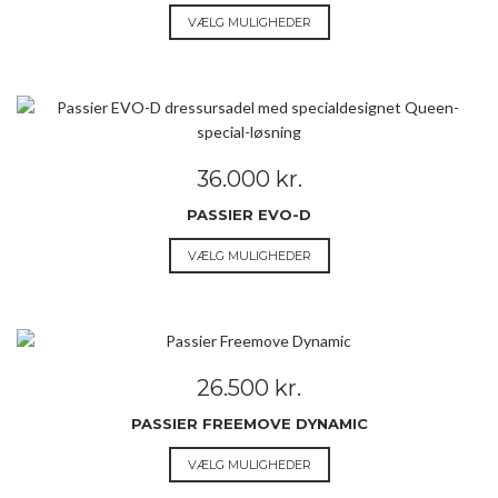
på
Dette
VÆLG MULIGHEDER
varesiden
vare
har
flere
varianter.
Mulighederne
kan
36.000
kr.
vælges
på
PASSIER EVO-D
varesiden
Dette
VÆLG MULIGHEDER
vare
har
flere
varianter.
Mulighederne
26.500
kr.
kan
vælges
PASSIER FREEMOVE DYNAMIC
på
Dette
VÆLG MULIGHEDER
varesiden
vare