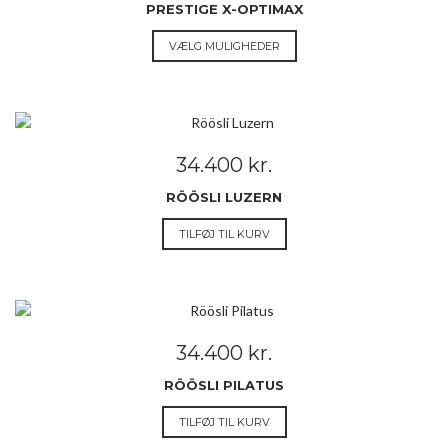
vælges
PRESTIGE X-OPTIMAX
til
på
27.499 kr.
Dette
VÆLG MULIGHEDER
varesiden
vare
har
flere
varianter.
Mulighederne
34.400
kr.
kan
vælges
RÖÖSLI LUZERN
på
TILFØJ TIL KURV
varesiden
34.400
kr.
RÖÖSLI PILATUS
TILFØJ TIL KURV