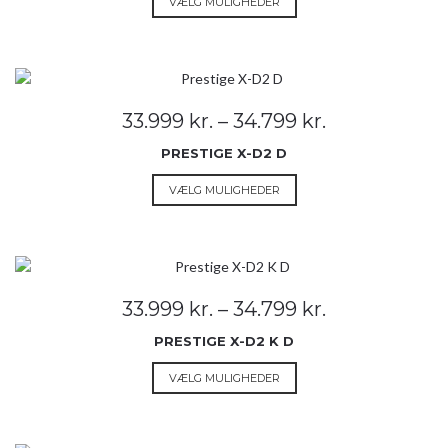
VÆLG MULIGHEDER
varesiden
vare
har
flere
varianter.
Mulighederne
Prisinterval:
33.999
kr.
–
34.799
kr.
kan
33.999 kr.
vælges
PRESTIGE X-D2 D
til
på
34.799 kr.
Dette
VÆLG MULIGHEDER
varesiden
vare
har
flere
varianter.
Mulighederne
Prisinterval:
33.999
kr.
–
34.799
kr.
kan
33.999 kr.
vælges
PRESTIGE X-D2 K D
til
på
34.799 kr.
Dette
VÆLG MULIGHEDER
varesiden
vare
har
flere