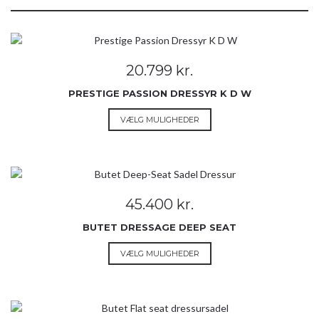
20.799
kr.
PRESTIGE PASSION DRESSYR K D W
Dette
VÆLG MULIGHEDER
vare
har
flere
varianter.
Mulighederne
45.400
kr.
kan
vælges
BUTET DRESSAGE DEEP SEAT
på
Dette
VÆLG MULIGHEDER
varesiden
vare
har
flere
varianter.