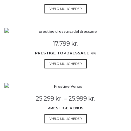
på
Dette
VÆLG MULIGHEDER
varesiden
vare
har
flere
varianter.
Mulighederne
17.799
kr.
kan
vælges
PRESTIGE TOPDRESSAGE KK
på
Dette
VÆLG MULIGHEDER
varesiden
vare
har
flere
varianter.
Mulighederne
Prisinterval:
25.299
kr.
–
25.999
kr.
kan
25.299 kr.
vælges
PRESTIGE VENUS
til
på
25.999 kr.
Dette
VÆLG MULIGHEDER
varesiden
vare
har