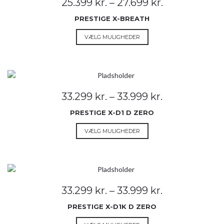
Prisinterval:
25.399
kr.
–
27.699
kr.
kan
25.399 kr.
vælges
PRESTIGE X-BREATH
til
på
27.699 kr.
Dette
VÆLG MULIGHEDER
varesiden
vare
har
flere
varianter.
Mulighederne
Prisinterval:
33.299
kr.
–
33.999
kr.
kan
33.299 kr.
vælges
PRESTIGE X-D1 D ZERO
til
på
33.999 kr.
Dette
VÆLG MULIGHEDER
varesiden
vare
har
flere
varianter.
Mulighederne
Prisinterval:
33.299
kr.
–
33.999
kr.
kan
33.299 kr.
vælges
PRESTIGE X-D1K D ZERO
til
på
33.999 kr.
Dette