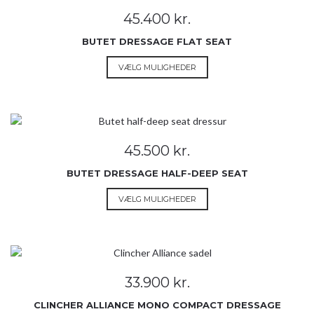
Mulighederne
45.400
kr.
kan
vælges
BUTET DRESSAGE FLAT SEAT
på
Dette
VÆLG MULIGHEDER
varesiden
vare
har
flere
varianter.
Mulighederne
45.500
kr.
kan
vælges
BUTET DRESSAGE HALF-DEEP SEAT
på
Dette
VÆLG MULIGHEDER
varesiden
vare
har
flere
varianter.
Mulighederne
33.900
kr.
kan
vælges
CLINCHER ALLIANCE MONO COMPACT DRESSAGE