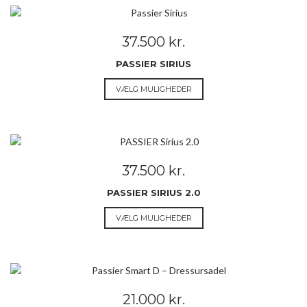
flere
varianter.
Mulighederne
37.500
kr.
kan
vælges
PASSIER SIRIUS
på
Dette
VÆLG MULIGHEDER
varesiden
vare
har
flere
varianter.
Mulighederne
37.500
kr.
kan
vælges
PASSIER SIRIUS 2.0
på
Dette
VÆLG MULIGHEDER
varesiden
vare
har
flere
varianter.
Mulighederne
21.000
kr.
kan