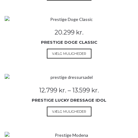
vare
har
flere
varianter.
Mulighederne
20.299
kr.
kan
vælges
PRESTIGE DOGE CLASSIC
på
Dette
VÆLG MULIGHEDER
varesiden
vare
har
flere
varianter.
Mulighederne
Prisinterval:
12.799
kr.
–
13.599
kr.
kan
12.799 kr.
vælges
PRESTIGE LUCKY DRESSAGE IDOL
til
på
13.599 kr.
Dette
VÆLG MULIGHEDER
varesiden
vare
har
flere
varianter.