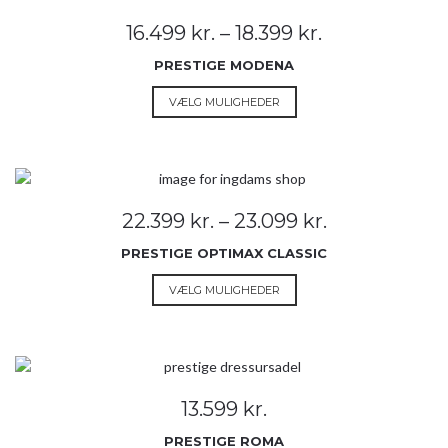
Mulighederne
Prisinterval:
16.499
kr.
–
18.399
kr.
kan
16.499 kr.
vælges
PRESTIGE MODENA
til
på
18.399 kr.
Dette
VÆLG MULIGHEDER
varesiden
vare
har
flere
varianter.
Mulighederne
Prisinterval:
22.399
kr.
–
23.099
kr.
kan
22.399 kr.
vælges
PRESTIGE OPTIMAX CLASSIC
til
på
23.099 kr.
Dette
VÆLG MULIGHEDER
varesiden
vare
har
flere
varianter.
Mulighederne
13.599
kr.
kan
vælges
PRESTIGE ROMA