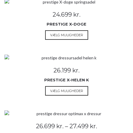
varianter.
Mulighederne
24.699
kr.
kan
vælges
PRESTIGE X-DOGE
på
Dette
VÆLG MULIGHEDER
varesiden
vare
har
flere
varianter.
Mulighederne
26.199
kr.
kan
vælges
PRESTIGE X-HELEN K
på
Dette
VÆLG MULIGHEDER
varesiden
vare
har
flere
varianter.
Mulighederne
Prisinterval:
26.699
kr.
–
27.499
kr.
kan
26.699 kr.