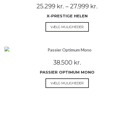
Prisinterval:
25.299
kr.
–
27.999
kr.
25.299 kr.
X-PRESTIGE HELEN
til
27.999 kr.
Dette
VÆLG MULIGHEDER
vare
har
flere
varianter.
Mulighederne
38.500
kr.
kan
vælges
PASSIER OPTIMUM MONO
på
Dette
VÆLG MULIGHEDER
varesiden
vare
har
flere
varianter.
Mulighederne
kan
vælges
på