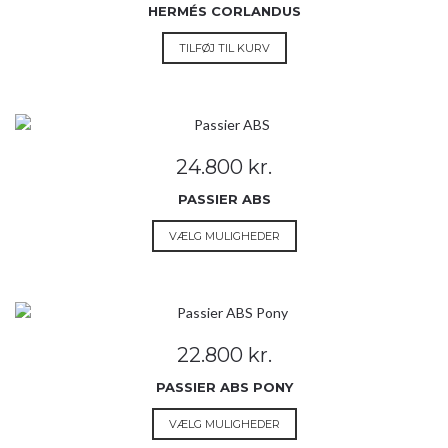
HERMÉS CORLANDUS
TILFØJ TIL KURV
24.800
kr.
PASSIER ABS
Dette
VÆLG MULIGHEDER
vare
har
flere
varianter.
Mulighederne
22.800
kr.
kan
vælges
PASSIER ABS PONY
på
Dette
VÆLG MULIGHEDER
varesiden
vare