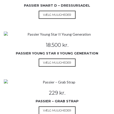
vælges
PASSIER SMART D – DRESSURSADEL
på
Dette
VÆLG MULIGHEDER
varesiden
vare
har
flere
varianter.
Mulighederne
18.500
kr.
kan
vælges
PASSIER YOUNG STAR II YOUNG GENERATION
på
Dette
VÆLG MULIGHEDER
varesiden
vare
har
flere
varianter.
Mulighederne
229
kr.
kan
vælges
PASSIER – GRAB STRAP
på
Dette
VÆLG MULIGHEDER
varesiden