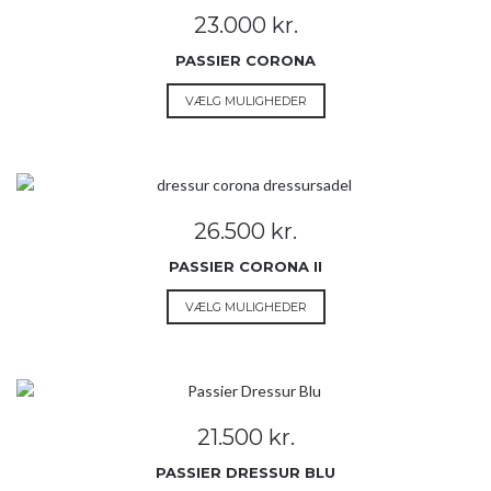
Mulighederne
23.000
kr.
kan
vælges
PASSIER CORONA
på
Dette
VÆLG MULIGHEDER
varesiden
vare
har
flere
varianter.
Mulighederne
26.500
kr.
kan
vælges
PASSIER CORONA II
på
Dette
VÆLG MULIGHEDER
varesiden
vare
har
flere
varianter.
Mulighederne
21.500
kr.
kan
vælges
PASSIER DRESSUR BLU