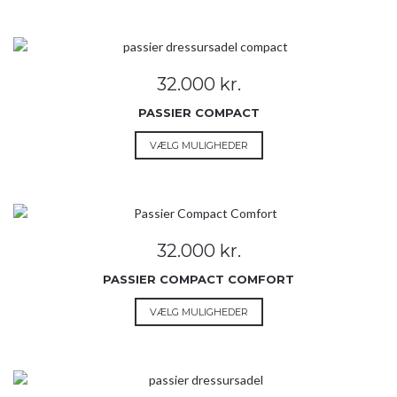
har
flere
varianter.
Mulighederne
32.000
kr.
kan
vælges
PASSIER COMPACT
på
Dette
VÆLG MULIGHEDER
varesiden
vare
har
flere
varianter.
Mulighederne
32.000
kr.
kan
vælges
PASSIER COMPACT COMFORT
på
Dette
VÆLG MULIGHEDER
varesiden
vare
har
flere
varianter.