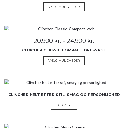
på
Dette
VÆLG MULIGHEDER
varesiden
vare
har
flere
varianter.
Mulighederne
Prisinterval:
20.900
kr.
–
24.900
kr.
kan
20.900 kr.
vælges
CLINCHER CLASSIC COMPACT DRESSAGE
til
på
24.900 kr.
Dette
VÆLG MULIGHEDER
varesiden
vare
har
flere
varianter.
Mulighederne
CLINCHER HELT EFTER STIL, SMAG OG PERSONLIGHED
kan
vælges
LÆS MERE
på
varesiden