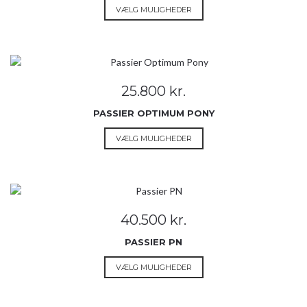
Dette
VÆLG MULIGHEDER
varesiden
vare
har
flere
varianter.
Mulighederne
25.800
kr.
kan
vælges
PASSIER OPTIMUM PONY
på
Dette
VÆLG MULIGHEDER
varesiden
vare
har
flere
varianter.
Mulighederne
40.500
kr.
kan
vælges
PASSIER PN
på
Dette
VÆLG MULIGHEDER
varesiden
vare
har