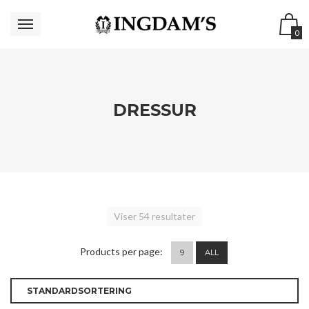
0
DRESSUR
Viser 54 resultater
Products per page:
9
ALL