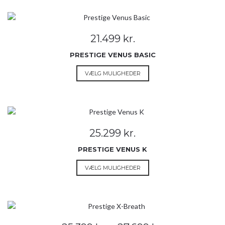
flere
varianter.
Mulighederne
21.499
kr.
kan
vælges
PRESTIGE VENUS BASIC
på
Dette
VÆLG MULIGHEDER
varesiden
vare
har
flere
varianter.
Mulighederne
25.299
kr.
kan
vælges
PRESTIGE VENUS K
på
Dette
VÆLG MULIGHEDER
varesiden
vare
har
flere
varianter.
Mulighederne