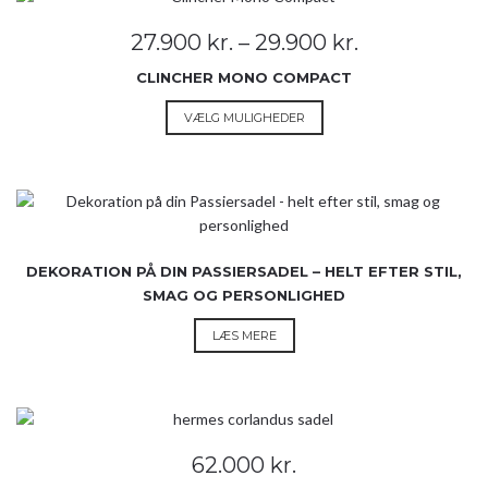
Prisinterval:
27.900
kr.
–
29.900
kr.
27.900 kr.
CLINCHER MONO COMPACT
til
29.900 kr.
Dette
VÆLG MULIGHEDER
vare
har
flere
varianter.
Mulighederne
kan
DEKORATION PÅ DIN PASSIERSADEL – HELT EFTER STIL,
vælges
SMAG OG PERSONLIGHED
på
varesiden
LÆS MERE
62.000
kr.