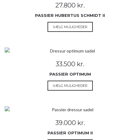
Mulighederne
27.800
kr.
kan
vælges
PASSIER HUBERTUS SCHMIDT II
på
Dette
VÆLG MULIGHEDER
varesiden
vare
har
flere
varianter.
Mulighederne
33.500
kr.
kan
vælges
PASSIER OPTIMUM
på
Dette
VÆLG MULIGHEDER
varesiden
vare
har
flere
varianter.
Mulighederne
39.000
kr.
kan
vælges
PASSIER OPTIMUM II
på