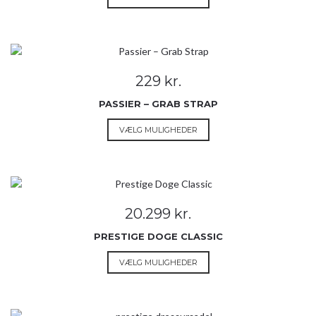
vare
har
flere
varianter.
Mulighederne
229
kr.
kan
vælges
PASSIER – GRAB STRAP
på
Dette
VÆLG MULIGHEDER
varesiden
vare
har
flere
varianter.
Mulighederne
20.299
kr.
kan
vælges
PRESTIGE DOGE CLASSIC
på
Dette
VÆLG MULIGHEDER
varesiden
vare
har
flere