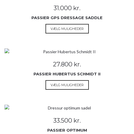
Mulighederne
31.000
kr.
kan
vælges
PASSIER GPS DRESSAGE SADDLE
på
Dette
VÆLG MULIGHEDER
varesiden
vare
har
flere
varianter.
Mulighederne
27.800
kr.
kan
vælges
PASSIER HUBERTUS SCHMIDT II
på
Dette
VÆLG MULIGHEDER
varesiden
vare
har
flere
varianter.
Mulighederne
33.500
kr.
kan
vælges
PASSIER OPTIMUM