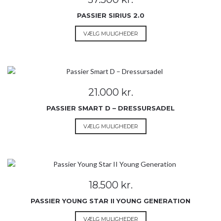
kan
vælges
PASSIER SIRIUS 2.0
på
Dette
VÆLG MULIGHEDER
varesiden
vare
har
flere
varianter.
Mulighederne
21.000
kr.
kan
vælges
PASSIER SMART D – DRESSURSADEL
på
Dette
VÆLG MULIGHEDER
varesiden
vare
har
flere
varianter.
Mulighederne
18.500
kr.
kan
vælges
PASSIER YOUNG STAR II YOUNG GENERATION
på
Dette
VÆLG MULIGHEDER
varesiden