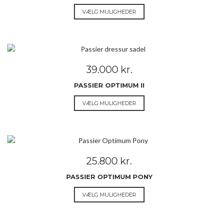
på
Dette
VÆLG MULIGHEDER
varesiden
vare
har
flere
varianter.
Mulighederne
39.000
kr.
kan
vælges
PASSIER OPTIMUM II
på
Dette
VÆLG MULIGHEDER
varesiden
vare
har
flere
varianter.
Mulighederne
25.800
kr.
kan
vælges
PASSIER OPTIMUM PONY
på
Dette
VÆLG MULIGHEDER
varesiden
vare
har