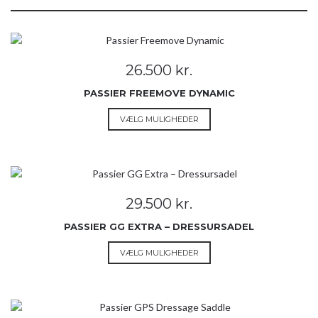
26.500
kr.
PASSIER FREEMOVE DYNAMIC
Dette
VÆLG MULIGHEDER
vare
har
flere
varianter.
Mulighederne
29.500
kr.
kan
vælges
PASSIER GG EXTRA – DRESSURSADEL
på
Dette
VÆLG MULIGHEDER
varesiden
vare
har
flere
varianter.