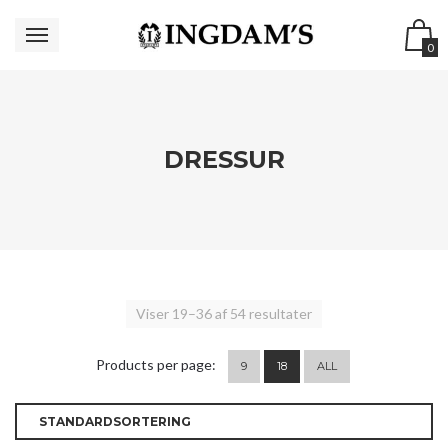
0
DRESSUR
Viser 19–36 af 54 resultater
Products per page:
9
18
ALL