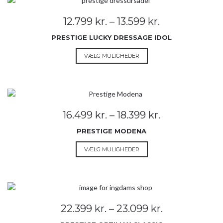
varianter.
Mulighederne
Prisinterval:
12.799
kr.
–
13.599
kr.
kan
12.799 kr.
vælges
PRESTIGE LUCKY DRESSAGE IDOL
til
på
13.599 kr.
Dette
VÆLG MULIGHEDER
varesiden
vare
har
flere
varianter.
Mulighederne
Prisinterval:
16.499
kr.
–
18.399
kr.
kan
16.499 kr.
vælges
PRESTIGE MODENA
til
på
18.399 kr.
Dette
VÆLG MULIGHEDER
varesiden
vare
har
flere
varianter.
Mulighederne
Prisinterval:
22.399
kr.
–
23.099
kr.
kan
22.399 kr.
vælges