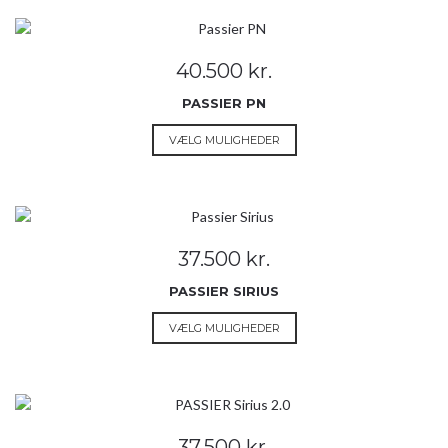
flere
varianter.
Mulighederne
40.500
kr.
kan
vælges
PASSIER PN
på
Dette
VÆLG MULIGHEDER
varesiden
vare
har
flere
varianter.
Mulighederne
37.500
kr.
kan
vælges
PASSIER SIRIUS
på
Dette
VÆLG MULIGHEDER
varesiden
vare
har
flere
varianter.
Mulighederne
37.500
kr.