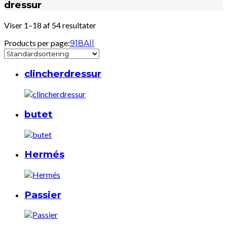
dressur
Viser 1–18 af 54 resultater
Products per page:
9
18
All
clincherdressur
butet
Hermés
Passier