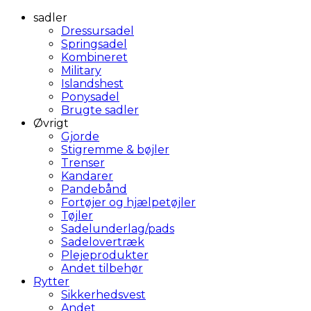
sadler
Dressursadel
Springsadel
Kombineret
Military
Islandshest
Ponysadel
Brugte sadler
Øvrigt
Gjorde
Stigremme & bøjler
Trenser
Kandarer
Pandebånd
Fortøjer og hjælpetøjler
Tøjler
Sadelunderlag/pads
Sadelovertræk
Plejeprodukter
Andet tilbehør
Rytter
Sikkerhedsvest
Andet