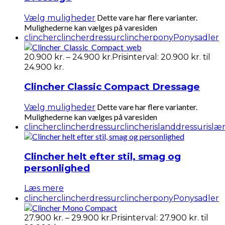
Dette vare har flere varianter.
Vælg muligheder
Mulighederne kan vælges på varesiden
clincher
clincherdressur
clincherpony
Ponysadler
20.900
kr.
–
24.900
kr.
Prisinterval: 20.900 kr. til
24.900 kr.
Clincher Classic Compact Dressage
Dette vare har flere varianter.
Vælg muligheder
Mulighederne kan vælges på varesiden
clincher
clincherdressur
clincherisland
dressur
islæ
Clincher helt efter stil, smag og
personlighed
Læs mere
clincher
clincherdressur
clincherpony
Ponysadler
27.900
kr.
–
29.900
kr.
Prisinterval: 27.900 kr. til