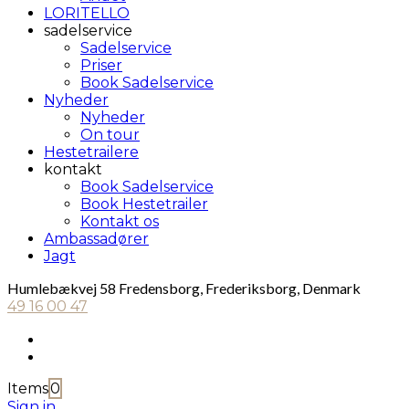
LORITELLO
sadelservice
Sadelservice
Priser
Book Sadelservice
Nyheder
Nyheder
On tour
Hestetrailere
kontakt
Book Sadelservice
Book Hestetrailer
Kontakt os
Ambassadører
Jagt
Humlebækvej 58 Fredensborg, Frederiksborg, Denmark
49 16 00 47
Items
0
Sign in