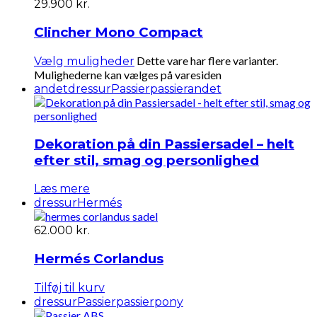
29.900 kr.
Clincher Mono Compact
Dette vare har flere varianter.
Vælg muligheder
Mulighederne kan vælges på varesiden
andet
dressur
Passier
passierandet
Dekoration på din Passiersadel – helt
efter stil, smag og personlighed
Læs mere
dressur
Hermés
62.000
kr.
Hermés Corlandus
Tilføj til kurv
dressur
Passier
passierpony