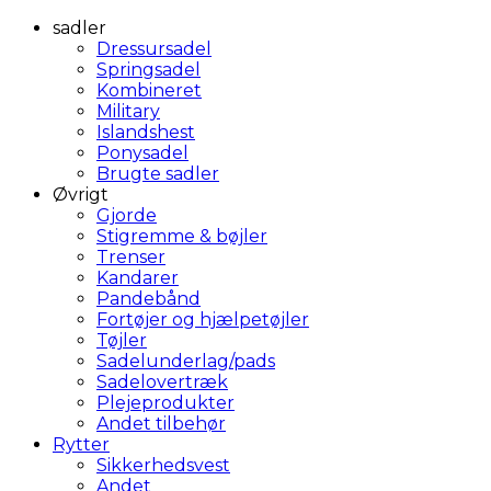
sadler
Dressursadel
Springsadel
Kombineret
Military
Islandshest
Ponysadel
Brugte sadler
Øvrigt
Gjorde
Stigremme & bøjler
Trenser
Kandarer
Pandebånd
Fortøjer og hjælpetøjler
Tøjler
Sadelunderlag/pads
Sadelovertræk
Plejeprodukter
Andet tilbehør
Rytter
Sikkerhedsvest
Andet