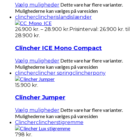
Dette vare har flere varianter.
Vælg muligheder
Mulighederne kan vælges på varesiden
clincher
clincherisland
islænder
26.900
kr.
–
28.900
kr.
Prisinterval: 26.900 kr. til
28.900 kr.
Clincher ICE Mono Compact
Dette vare har flere varianter.
Vælg muligheder
Mulighederne kan vælges på varesiden
clincher
clincher spring
clincherpony
15.900
kr.
Clincher Jumper
Dette vare har flere varianter.
Vælg muligheder
Mulighederne kan vælges på varesiden
Clincher
clincher
stigremme
798
kr.