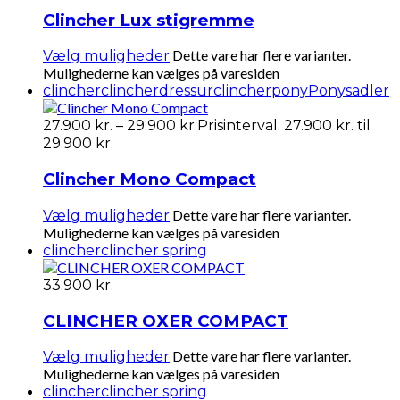
Clincher Lux stigremme
Dette vare har flere varianter.
Vælg muligheder
Mulighederne kan vælges på varesiden
clincher
clincherdressur
clincherpony
Ponysadler
27.900
kr.
–
29.900
kr.
Prisinterval: 27.900 kr. til
29.900 kr.
Clincher Mono Compact
Dette vare har flere varianter.
Vælg muligheder
Mulighederne kan vælges på varesiden
clincher
clincher spring
33.900
kr.
CLINCHER OXER COMPACT
Dette vare har flere varianter.
Vælg muligheder
Mulighederne kan vælges på varesiden
clincher
clincher spring