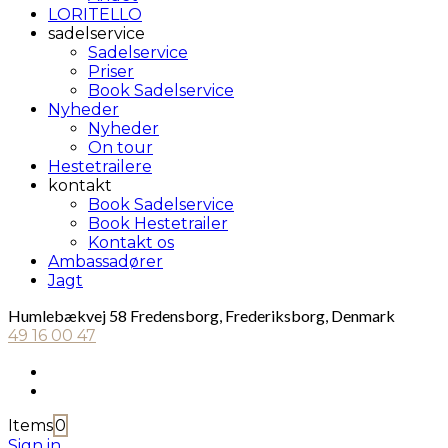
LORITELLO
sadelservice
Sadelservice
Priser
Book Sadelservice
Nyheder
Nyheder
On tour
Hestetrailere
kontakt
Book Sadelservice
Book Hestetrailer
Kontakt os
Ambassadører
Jagt
Humlebækvej 58 Fredensborg, Frederiksborg, Denmark
49 16 00 47
Items
0
Sign in