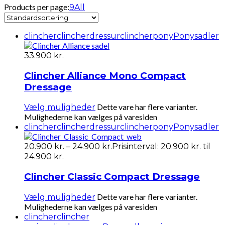
Products per page:
9
All
clincher
clincherdressur
clincherpony
Ponysadler
33.900
kr.
Clincher Alliance Mono Compact
Dressage
Dette vare har flere varianter.
Vælg muligheder
Mulighederne kan vælges på varesiden
clincher
clincherdressur
clincherpony
Ponysadler
20.900
kr.
–
24.900
kr.
Prisinterval: 20.900 kr. til
24.900 kr.
Clincher Classic Compact Dressage
Dette vare har flere varianter.
Vælg muligheder
Mulighederne kan vælges på varesiden
clincher
clincher