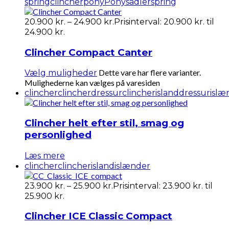
spring
clincherpony
Ponysadler
spring
20.900
kr.
–
24.900
kr.
Prisinterval: 20.900 kr. til
24.900 kr.
Clincher Compact Canter
Dette vare har flere varianter.
Vælg muligheder
Mulighederne kan vælges på varesiden
clincher
clincherdressur
clincherisland
dressur
islæ
Clincher helt efter stil, smag og
personlighed
Læs mere
clincher
clincherisland
islænder
23.900
kr.
–
25.900
kr.
Prisinterval: 23.900 kr. til
25.900 kr.
Clincher ICE Classic Compact