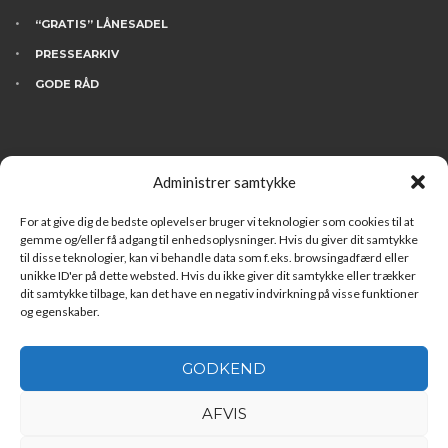
“GRATIS” LÅNESADEL
PRESSEARKIV
GODE RÅD
KONTAKT
Administrer samtykke
BESØG INGDAM’S
HVEM ER VI
For at give dig de bedste oplevelser bruger vi teknologier som cookies til at
gemme og/eller få adgang til enhedsoplysninger. Hvis du giver dit samtykke
FINANSIERING
til disse teknologier, kan vi behandle data som f.eks. browsingadfærd eller
unikke ID'er på dette websted. Hvis du ikke giver dit samtykke eller trækker
LEDIGE STILLINGER
dit samtykke tilbage, kan det have en negativ indvirkning på visse funktioner
og egenskaber.
GODKEND
AFVIS