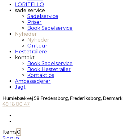
LORITELLO
sadelservice
Sadelservice
Priser
Book Sadelservice
Nyheder
Nyheder
On tour
Hestetrailere
kontakt
Book Sadelservice
Book Hestetrailer
Kontakt os
Ambassadører
Jagt
Humlebækvej 58 Fredensborg, Frederiksborg, Denmark
49 16 00 47
Items
0
Sign in