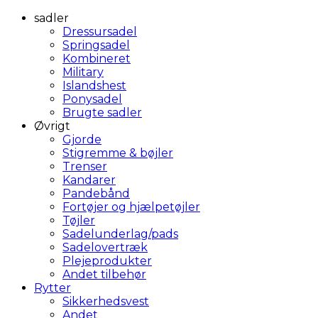
sadler
Dressursadel
Springsadel
Kombineret
Military
Islandshest
Ponysadel
Brugte sadler
Øvrigt
Gjorde
Stigremme & bøjler
Trenser
Kandarer
Pandebånd
Fortøjer og hjælpetøjler
Tøjler
Sadelunderlag/pads
Sadelovertræk
Plejeprodukter
Andet tilbehør
Rytter
Sikkerhedsvest
Andet