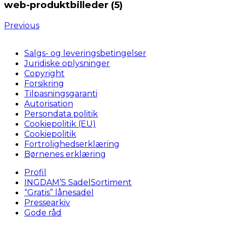
web-produktbilleder (5)
Previous
Salgs- og leveringsbetingelser
Juridiske oplysninger
Copyright
Forsikring
Tilpasningsgaranti
Autorisation
Persondata politik
Cookiepolitik (EU)
Cookiepolitik
Fortrolighedserklæring
Børnenes erklæring
Profil
INGDAM’S SadelSortiment
“Gratis” lånesadel
Pressearkiv
Gode råd