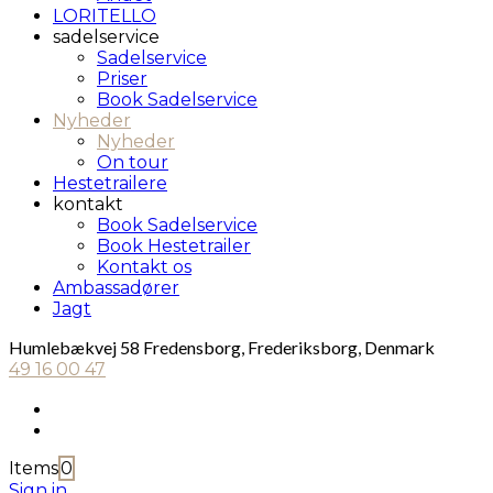
LORITELLO
sadelservice
Sadelservice
Priser
Book Sadelservice
Nyheder
Nyheder
On tour
Hestetrailere
kontakt
Book Sadelservice
Book Hestetrailer
Kontakt os
Ambassadører
Jagt
Humlebækvej 58 Fredensborg, Frederiksborg, Denmark
49 16 00 47
Items
0
Sign in