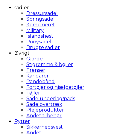
sadler
Dressursadel
Springsadel
Kombineret
Military
Islandshest
Ponysadel
Brugte sadler
Øvrigt
Gjorde
Stigremme & bøjler
Trenser
Kandarer
Pandebånd
Fortøjer og hjælpetøjler
Tøjler
Sadelunderlag/pads
Sadelovertræk
Plejeprodukter
Andet tilbehør
Rytter
Sikkerhedsvest
Andet