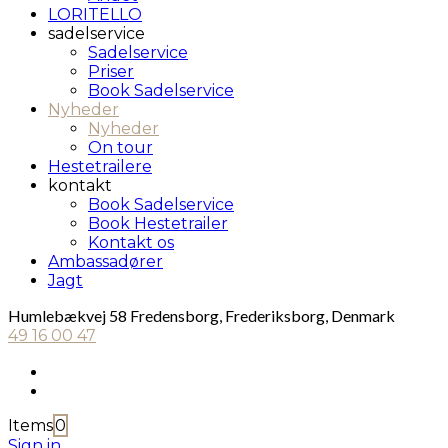
LORITELLO
sadelservice
Sadelservice
Priser
Book Sadelservice
Nyheder
Nyheder
On tour
Hestetrailere
kontakt
Book Sadelservice
Book Hestetrailer
Kontakt os
Ambassadører
Jagt
Humlebækvej 58 Fredensborg, Frederiksborg, Denmark
49 16 00 47
Items
0
Sign in