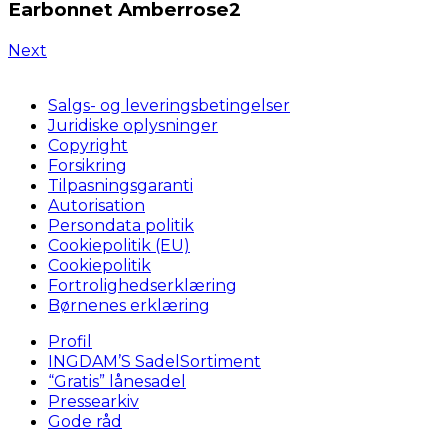
Earbonnet Amberrose2
Next
Salgs- og leveringsbetingelser
Juridiske oplysninger
Copyright
Forsikring
Tilpasningsgaranti
Autorisation
Persondata politik
Cookiepolitik (EU)
Cookiepolitik
Fortrolighedserklæring
Børnenes erklæring
Profil
INGDAM’S SadelSortiment
“Gratis” lånesadel
Pressearkiv
Gode råd