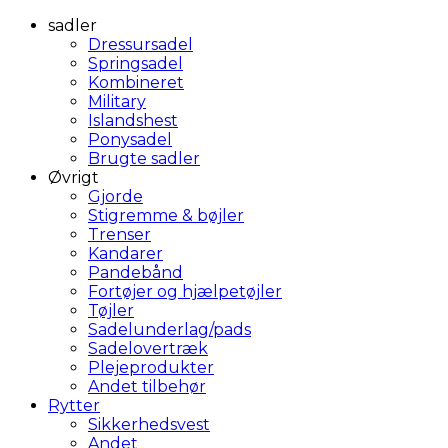
sadler
Dressursadel
Springsadel
Kombineret
Military
Islandshest
Ponysadel
Brugte sadler
Øvrigt
Gjorde
Stigremme & bøjler
Trenser
Kandarer
Pandebånd
Fortøjer og hjælpetøjler
Tøjler
Sadelunderlag/pads
Sadelovertræk
Plejeprodukter
Andet tilbehør
Rytter
Sikkerhedsvest
Andet